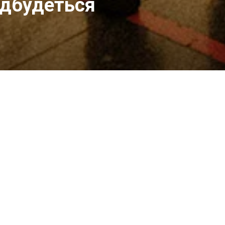
ідбудеться
олідарності
чного
го проєкту
цертів для
ого.