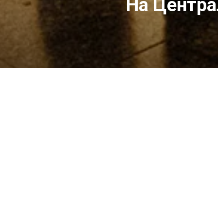
На Центра
На Центрально
23 лютого о 19:
вокзалу Києва 
солідарності «Х
Проєкт розпочав
Києва, киян у пу