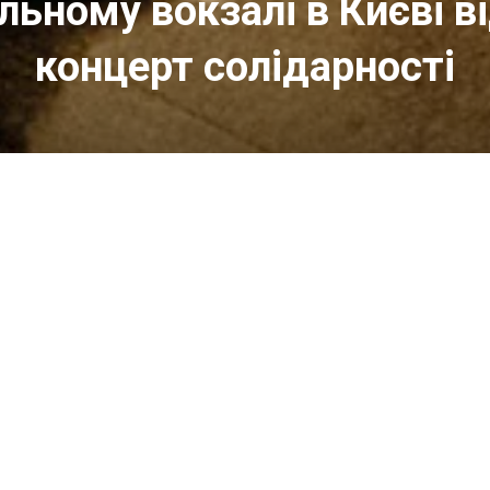
льному вокзалі в Києві в
концерт солідарності
му вокзалі в Києві відбудеться концерт с
00 у пункті незламності Центрального залізни
відбудеться концерт українсько-американсько
олодна зима-2026: Київ і Сієтл разом».
ся 13 лютого і передбачає серію класичних кон
нктах незламності, які відбудуться до кінця лют