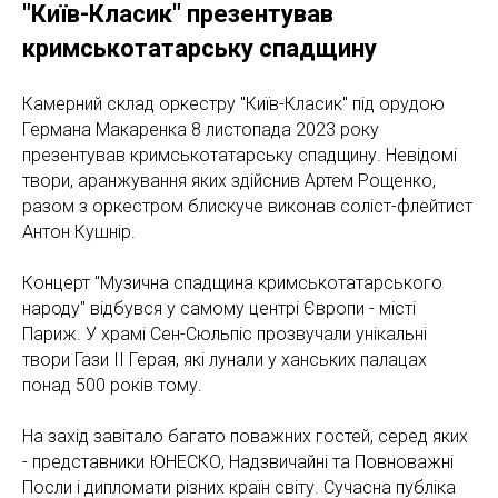
"Київ-Класик" презентував
кримськотатарську спадщину
Камерний склад оркестру "Київ-Класик" під орудою
Германа Макаренка 8 листопада 2023 року
презентував кримськотатарську спадщину. Невідомі
твори, аранжування яких здійснив Артем Рощенко,
разом з оркестром блискуче виконав соліст-флейтист
Антон Кушнір.
Концерт "Музична спадщина кримськотатарського
народу" відбувся у самому центрі Європи - місті
Париж. У храмі Сен-Сюльпіс прозвучали унікальні
твори Гази ІІ Герая, які лунали у ханських палацах
понад 500 років тому.
На захід завітало багато поважних гостей, серед яких
- представники ЮНЕСКО, Надзвичайні та Повноважні
Посли і дипломати різних країн світу. Сучасна публіка