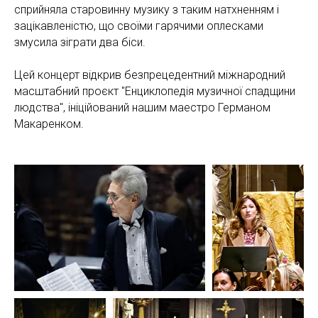
сприйняла старовинну музику з таким натхненням і
зацікавленістю, що своїми гарячими оплесками
змусила зіграти два біси.
Цей концерт відкрив безпрецедентний міжнародний
масштабний проєкт "Енциклопедія музичної спадщини
людства", ініційований нашим маестро Германом
Макаренком.