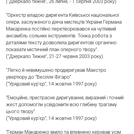
(“Дзеркало тижня”, 26 липня, - 1 серпня 2003 року)
“Оркестр владою диригента Київської національної
опери, заслуженого діяча мистецтв України Германа
Макаренка постійно перетворювався на чутливий
ансамбль сольних інструментів. Тонка робота з
деталями тексту дозволила диригентові органічно
показати містичний план оперного твору”.
(“Дзеркало Тижня”, 21-27 червня 2003 року).
“Легко й невимушено продиригував Маестро
увертюру до “Весілля Фігаро”.
(“Урядовий кур’єр”, 14 жовтня 1997 року)
“Емоційне, пристрасне диригування, виразний і точний
жест допомогли усвідомити всю глибину трагізму
цього твору”.
(“Урядовий кур’єр”, 14 жовтня 1997 року)
“Герман Макаренко вміло та впевнено керував усім