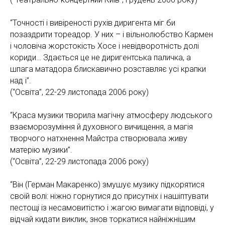
“Точності і вивіреності рухів диригента міг би
позаздрити тореадор. У них – і вільнолюбство Кармен
і чоловіча жорстокість Хосе і невідворотність долі
кориди… Здається це не диригентська паличка, а
шпага матадора блискавично розставляє усі крапки
над і”.
(“Освіта”, 22-29 листопада 2006 року)
“Краса музики творила магічну атмосферу людського
взаєморозуміння й духовного вичищення, а магія
творчого натхнення Майстра створювала живу
матерію музики”.
(“Освіта”, 22-29 листопада 2006 року)
“Він (Герман Макаренко) змушує музику підкорятися
своїй волі: ніжно горнутися до присутніх і нашіптувати
пестощі із несамовитістю і жагою вимагати відповіді, у
відчай кидати виклик, знов торкатися найніжнішим