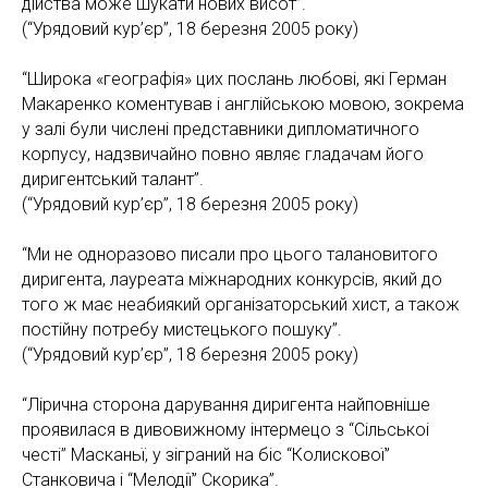
дійства може шукати нових висот”.
(“Урядовий кур’єр”, 18 березня 2005 року)
“Широка «географія» цих послань любові, які Герман
Макаренко коментував і англійською мовою, зокрема
у залі були числені представники дипломатичного
корпусу, надзвичайно повно являє гладачам його
диригентський талант”.
(“Урядовий кур’єр”, 18 березня 2005 року)
“Ми не одноразово писали про цього талановитого
диригента, лауреата міжнародних конкурсів, який до
того ж має неабиякий організаторський хист, а також
постійну потребу мистецького пошуку”.
(“Урядовий кур’єр”, 18 березня 2005 року)
“Лірична сторона дарування диригента найповніше
проявилася в дивовижному інтермецо з “Сільськоі
честі” Масканьї, у зіграний на біс “Колискової”
Станковича і “Мелодії” Скорика”.