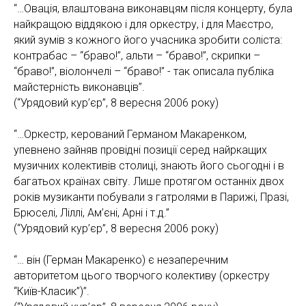
“…Овація, влаштована виконавцям після концерту, була
найкращою віддякою і для оркестру, і для Маєстро,
який зумів з кожного його учасника зробити соліста:
контрабас – “браво!”, альти – “браво!”, скрипки –
“браво!”, віолончелі – “браво!” - так описала публіка
майстерність виконавців”.
(“Урядовий кур’єр”, 8 вересня 2006 року)
“…Оркестр, керований Германом Макаренком,
упевнено зайняв провідні позиції серед найркащих
музичних колективів столиці, знають його сьогодні і в
багатьох країнах світу. Лише протягом останніх двох
років музиканти побували з гатролями в Парижі, Празі,
Брюселі, Ліллі, Ам’єні, Арні і т.д.”
(“Урядовий кур’єр”, 8 вересня 2006 року)
“… він (Герман Макаренко) є незаперечним
авторитетом цього творчого колективу (оркестру
“Київ-Класик”)”.