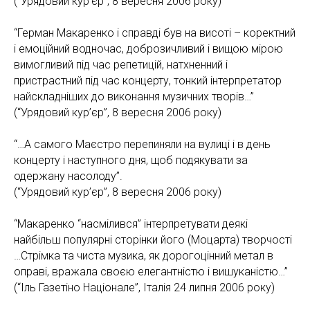
(“Урядовий кур’єр”, 8 вересня 2006 року)
“Герман Макаренко і справді був на висоті – коректний
і емоційний водночас, доброзичливий і вищою мірою
вимогливий під час репетицій, натхненний і
пристрастний під час концерту, тонкий інтерпретатор
найскладніших до виконання музичних творів…”
(“Урядовий кур’єр”, 8 вересня 2006 року)
“…А самого Маєстро перепиняли на вулиці і в день
концерту і наступного дня, щоб подякувати за
одержану насолоду”.
(“Урядовий кур’єр”, 8 вересня 2006 року)
“Макаренко “насмілився” інтерпретувати деякі
найбільш популярні сторінки його (Моцарта) творчості
…Стрімка та чиста музика, як дорогоцінний метал в
оправі, вражала своєю елегантністю і вишуканістю…”
(“Іль Газетіно Націонале”, Італія 24 липня 2006 року)