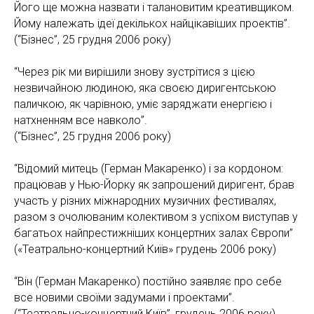
Його ще можна назвати і талановитим креативщиком.
Йому належать ідеї декількох найцікавіших проектів”.
(“Бізнес”, 25 грудня 2006 року)
“Через рік ми вирішили знову зустрітися з цією
незвичайною людиною, яка своєю диригентською
паличкою, як чарівною, уміє заряджати енергією і
натхненням все навколо”.
(“Бізнес”, 25 грудня 2006 року)
“Відомий митець (Герман Макаренко) і за кордоном:
працював у Нью-Йорку як запрошений диригент, брав
участь у різних міжнародних музичних фестивалях,
разом з очолюваним колективом з успіхом виступав у
багатьох найпрестижніших концертних залах Європи”
(«Театрально-концертний Київ» грудень 2006 року)
“Він (Герман Макаренко) постійно заявляє про себе
все новими своїми задумами і проектами”.
(“Театрально-концертний Київ”, грудень 2006 року)