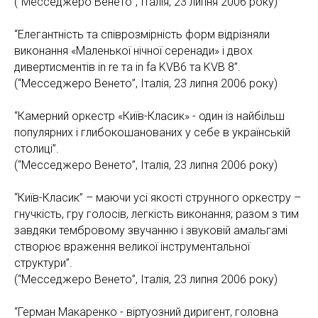
(“Месседжеро Венето”, Італія, 23 липня 2006 року)
“Елегантність та співрозмірність форм відрізняли
виконання «Маленької нічної серенади» і двох
дивертисментів in re та in fa KVB6 та KVB 8”.
(“Месседжеро Венето”, Італія, 23 липня 2006 року)
“Камерний оркестр «Київ-Класик» - один із найбільш
популярних і глибокошанованих у себе в українській
столиці”.
(“Месседжеро Венето”, Італія, 23 липня 2006 року)
“Київ-Класик” – маючи усі якості струнного оркестру –
гнучкість, гру голосів, легкість виконання; разом з тим
завдяки тембровому звучанню і звуковій амальгамі
створює враження великої інструментальної
структури”.
(“Месседжеро Венето”, Італія, 23 липня 2006 року)
“Герман Макаренко - віртуозний диригент, головна