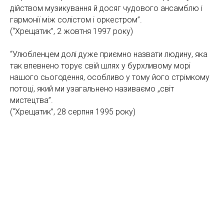
дійством музикування й досяг чудового ансамблю і
гармонії між солістом і оркестром”.
(“Хрещатик”, 2 жовтня 1997 року)
“Улюбленцем долі дуже приємно назвати людину, яка
так впевнено торує свій шлях у бурхливому морі
нашого сьогодення, особливо у тому його стрімкому
потоці, який ми узагальнено називаємо „світ
мистецтва”.
(“Хрещатик”, 28 серпня 1995 року)