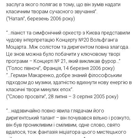
заслуга якого полягає в тому, що він зумів надати
класичним творам сучасного звучання”.
(“Наталі”, березень 2006 року)
“…піаніст та симфонічний оркестр з Києва представили
чудову інтерпретацію Концерту №20 Вольфганга
Моцарта…Між солістом та диригентом повна злагода.
Це знов можна було побачити у ключовому творі
програми – Концерті № 21, який викликав фурор…”
(“Голос півночі”, Франція, 14 березня 2006 року)
“…Герман Макаренко, добре знаний філософським
підходом до музики, здатністю вдихнути нову енергію в
класичні твори минулих епох”.
(“Слово просвіти”, 28 липня – 3 серпня 2005 року)
“...надзвичайно повно явила глядачам його
диригентський талант – він почувався вільно і розкуто,
він був проникливим і сміливим, одне слово, свято
вдалося, тож фантазія ініціатора цього мистецького