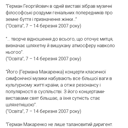
“Герман Георгійович в одній виставі зібрав музичні
філософські роздуми геніальних попередників про
земне буття і призначення жінки…”
(“Освіта”, 7 – 14 березня 2007 року)
“… творче відношення до всього, що оточує митця,
визначає шляхетну й вишукану атмосферу навколо
ньогоо”.
(“Освіта”, 7 – 14 березня 2007 року)
“Його (Германа Макаренка) концерти класичної
симфонічної музики набувають все більшої ваги в
культурному житті країни, а отже резонансу і
популярності в суспільстві. З його концертами-
виставами свят більшає, а їхня сутність стає
шляхетнішою”.
(“Освіта”, 7 – 14 березня 2007 року)
“Герман Макаренко не лише талановитий диригент.