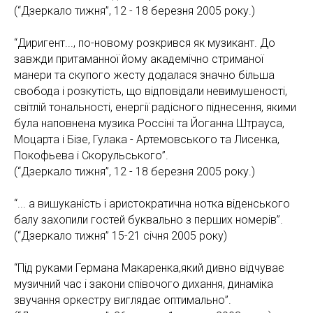
(“Дзеркало тижня”, 12 - 18 березня 2005 року.)
“Диригент..., по-новому розкрився як музикант. До
завжди притаманної йому академічно стриманої
манери та скупого жесту додалася значно більша
свобода і розкутість, що відповідали невимушеності,
світлій тональності, енергії радісного піднесення, якими
була наповнена музика Россіні та Йоганна Штрауса,
Моцарта і Бізе, Гулака - Артемовського та Лисенка,
Покофьева і Скорульського”.
(“Дзеркало тижня”, 12 - 18 березня 2005 року.)
“... а вишуканість і аристократична нотка віденського
балу захопили гостей буквально з перших номерів”.
(“Дзеркало тижня” 15-21 січня 2005 року)
“Під руками Германа Макаренка,який дивно відчуває
музичний час і закони співочого дихання, динаміка
звучання оркестру виглядає оптимально”.