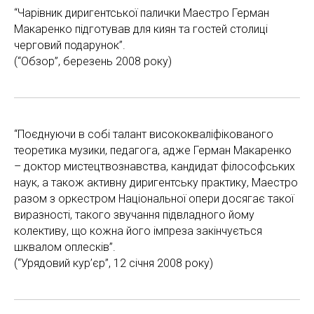
“Чарівник диригентської палички Маестро Герман
Макаренко підготував для киян та гостей столиці
черговий подарунок”.
(“Обзор”, березень 2008 року)
“Поєднуючи в собі талант висококваліфікованого
теоретика музики, педагога, адже Герман Макаренко
– доктор мистецтвознавства, кандидат філософських
наук, а також активну диригентську практику, Маестро
разом з оркестром Національної опери досягає такої
виразності, такого звучання підвладного йому
колективу, що кожна його імпреза закінчується
шквалом оплесків”.
(“Урядовий кур’єр”, 12 січня 2008 року)