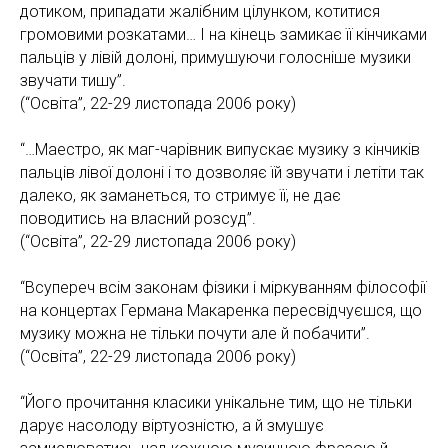
дотиком, припадати жалібним цілунком, котитися
громовими розкатами… І на кінець замикає її кінчиками
пальців у лівій долоні, примушуючи голосніше музики
звучати тишу”.
(“Освіта”, 22-29 листопада 2006 року)
“…Маестро, як маг-чарівник випускає музику з кінчиків
пальців лівої долоні і то дозволяє їй звучати і летіти так
далеко, як заманеться, то стримує її, не дає
поводитись на власний розсуд”.
(“Освіта”, 22-29 листопада 2006 року)
“Всупереч всім законам фізики і міркуванням філософії
на концертах Германа Макаренка пересвідчуєшся, що
музику можна не тільки почути але й побачити”.
(“Освіта”, 22-29 листопада 2006 року)
“Його прочитання класики унікальне тим, що не тільки
дарує насолоду віртуозністю, а й змушує