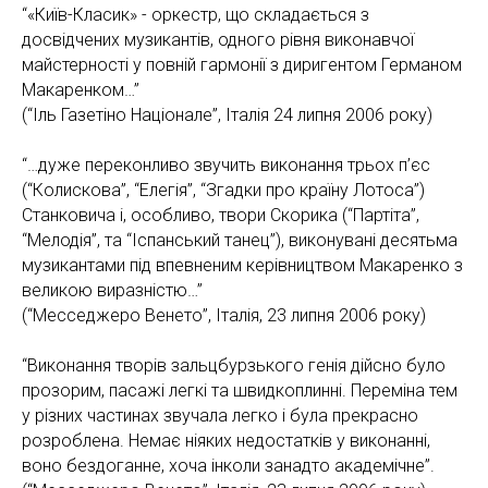
“«Київ-Класик» - оркестр, що складається з
досвідчених музикантів, одного рівня виконавчої
майстерності у повній гармонії з диригентом Германом
Макаренком…”
(“Іль Газетіно Націонале”, Італія 24 липня 2006 року)
“…дуже переконливо звучить виконання трьох п’єс
(“Колискова”, “Елегія”, “Згадки про країну Лотоса”)
Станковича і, особливо, твори Скорика (“Партіта”,
“Мелодія”, та “Іспанський танец”), виконувані десятьма
музикантами під впевненим керівництвом Макаренко з
великою виразністю…”
(“Месседжеро Венето”, Італія, 23 липня 2006 року)
“Виконання творів зальцбурзького генія дійсно було
прозорим, пасажі легкі та швидкоплинні. Переміна тем
у різних частинах звучала легко і була прекрасно
розроблена. Немає ніяких недостатків у виконанні,
воно бездоганне, хоча інколи занадто академічне”.