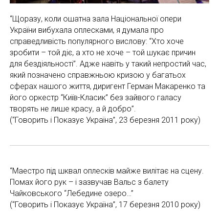
“Щоразу, коли ошатна зала Національної опери
України вибухала оплесками, я думала про
справедливість популярного вислову: “Хто хоче
зробити – той діє, а хто не хоче – той шукає причин
для бездіяльності”. Адже навіть у такий непростий час,
який позначено справжньою кризою у багатьох
сферах нашого життя, диригент Герман Макаренко та
його оркестр “Київ-Класик” без зайвого галасу
творять не лише красу, а й добро”.
(“Говорить і Показує Україна”, 23 березня 2011 року)
“Маестро під шквал оплесків майже вилітає на сцену.
Помах його рук – і зазвучав Вальс з балету
Чайковського “Лебедине озеро…”
(“Говорить і Показує Україна”, 17 березня 2010 року)