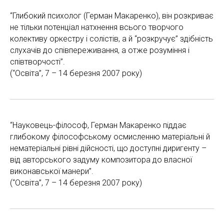
“Глибокий психолог (Герман Макаренко), він розкриває
не тільки потенціал натхнення всього творчого
колективу оркестру і солістів, а й “розкручує” здібність
слухачів до співпереживання, а отже розуміння і
співтворчості”.
(“Освіта”, 7 – 14 березня 2007 року)
“Науковець-філософ, Герман Макаренко піддає
глибокому філософському осмисленню матеріальні й
нематеріальні рівні дійсності, що доступні диригенту –
від авторського задуму композитора до власної
виконавської манери”.
(“Освіта”, 7 – 14 березня 2007 року)