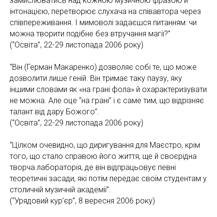
замислюватись над кожною музичною фразою й
інтонацією, перетворює слухача на співавтора через
співпереживання. І мимоволі задаєшся питанням: чи
можна творити подібне без втручання магії?”
(“Освіта”, 22-29 листопада 2006 року)
“Він (Герман Макаренко) дозволяє собі те, що може
дозволити лише геній. Він тримає таку паузу, яку
іншими словами як «на грані фола» й охарактеризувати
не можна. Але оце “на грані” і є саме тим, що відрізняє
талант від дару Божого”.
(“Освіта”, 22-29 листопада 2006 року)
“Цілком очевидно, що диригування для Маєстро, крім
того, що стало справою його життя, ще й своєрідна
творча лабораторія, де він відпрацьовує певні
теоретичні засади, які потім передає своїм студентам у
столичній музичній академії”.
(“Урядовий кур’єр”, 8 вересня 2006 року)