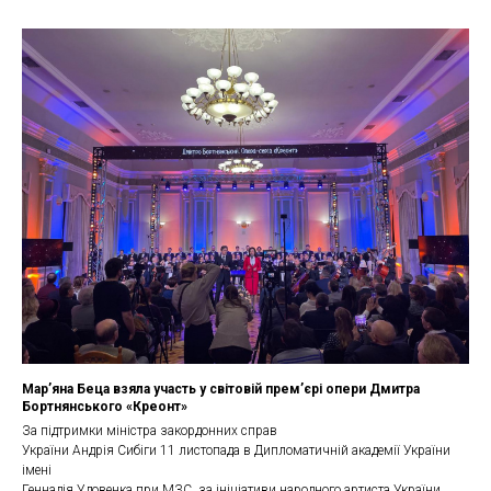
Мар’яна Беца взяла участь у світовій прем’єрі опери Дмитра
Бортнянського «Креонт»
За підтримки міністра закордонних справ
України Андрія Сибіги 11 листопада в Дипломатичній академії України
імені
Геннадія Удовенка при МЗС, за ініціативи народного артиста України