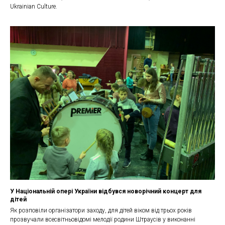
Ukrainian Culture.
У Національній опері України відбувся новорічний концерт для
дітей
Як розповіли організатори заходу, для дітей віком від трьох років
прозвучали всесвітньовідомі мелодії родини Штраусів у виконанні