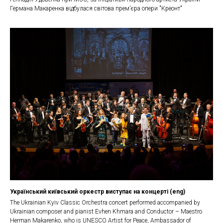
Германа Макаренка відбулася світова прем’єра опери "Креонт"
Український київський оркестр виступає на концерті (eng)
The Ukrainian Kyiv Classic Orchestra concert performed accompanied by
Ukrainian composer and pianist Evhen Khmara and Conductor – Maestro
Herman Makarenko, who is UNESCO Artist for Peace, Ambassador of