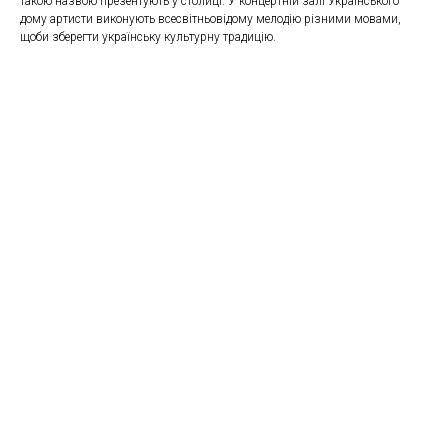
такою назвою презентують у столиці. У концертній залі Українського
дому артисти виконують всесвітньовідому мелодію різними мовами,
щоби зберегти українську культурну традицію.