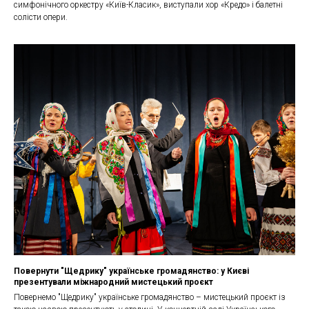
симфонічного оркестру «Київ-Класик», виступали хор «Кредо» і балетні
солісти опери.
Повернути "Щедрику" українське громадянство: у Києві
презентували міжнародний мистецький проєкт
Повернемо "Щедрику" українське громадянство – мистецький проєкт із