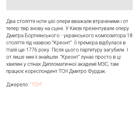
Два століття ноти цієї опери вважали втраченими і от
тепер твір знову на сцені. У Києві презентували оперу
Дмитра Бортнянського - українського композитора 18
століття під назвою "Креонт". Її премєра відбулася в
Італії ще 1776 року. Після цього партитуру загубили. І
от лише нині її знайшли. "Креонт" лунає просто в ці
хвилині у стінах Дипломатичної академії МЗС, там
працює кореспондент ТСН Дмитро Фурдак.
Джерело:
"ТСН"