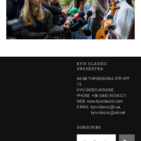
KYIV CLASSIC
ORCHESTRA
64/68 TURGENIVSKA STR OFF
13
KYIV 04050 UKRAINE
PHONE: +38 (044) 453 83 21
WEB:
www.kyivclassic.com
E-MAIL: kyiv-classic@i.ua,
...............
kyiv-classic@ukr.net
SUBSCRIBE