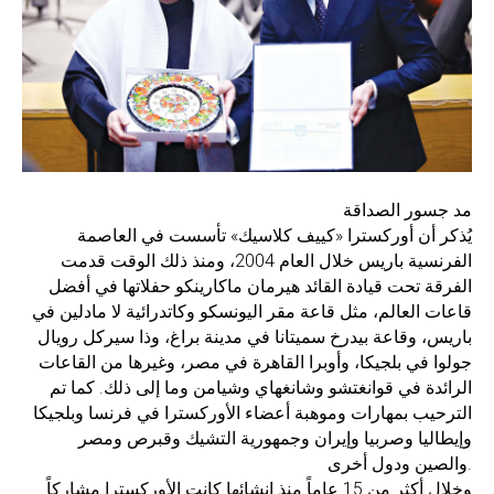
مد جسور الصداقة
يُذكر أن أوركسترا «كييف كلاسيك» تأسست في العاصمة
الفرنسية باريس خلال العام 2004، ومنذ ذلك الوقت قدمت
الفرقة تحت قيادة القائد هيرمان ماكارينكو حفلاتها في أفضل
قاعات العالم، مثل قاعة مقر اليونسكو وكاتدرائية لا مادلين في
باريس، وقاعة بيدرخ سميتانا في مدينة براغ، وذا سيركل رويال
جولوا في بلجيكا، وأوبرا القاهرة في مصر، وغيرها من القاعات
الرائدة في قوانغتشو وشانغهاي وشيامن وما إلى ذلك. كما تم
الترحيب بمهارات وموهبة أعضاء الأوركسترا في فرنسا وبلجيكا
وإيطاليا وصربيا وإيران وجمهورية التشيك وقبرص ومصر
والصين ودول أخرى.
وخلال أكثر من 15 عاماً منذ إنشائها كانت الأوركسترا مشاركاً