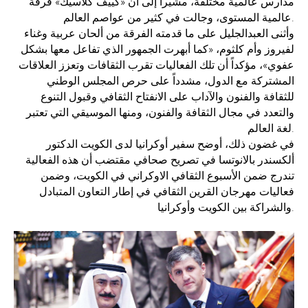
مدارس عالمية مختلفة، مشيراً إلى أن «كييف كلاسيك» فرقة
عالمية المستوى، وجالت في كثير من عواصم العالم.
وأثنى العبدالجليل على ما قدمته الفرقة من ألحان عربية وغناء
لفيروز وأم كلثوم، «كما أبهرت الجمهور الذي تفاعل معها بشكل
عفوي»، مؤكداً أن تلك الفعاليات تقرب الثقافات وتعزز العلاقات
المشتركة مع الدول، مشدداً على حرص المجلس الوطني
للثقافة والفنون والآداب على الانفتاح الثقافي وقبول التنوع
والتعدد في مجال الثقافة والفنون، ومنها الموسيقي التي تعتبر
لغة العالم.
في غضون ذلك، أوضح سفير أوكرانيا لدى الكويت الدكتور
ألكسندر بالانوتسا في تصريح صحافي مقتضب أن هذه الفعالية
تندرج ضمن الأسبوع الثقافي الاوكراني في الكويت، وضمن
فعاليات مهرجان القرين الثقافي في إطار التعاون المتبادل
والشراكة بين الكويت وأوكرانيا.