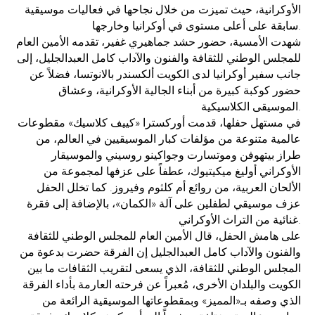
الأوكرانية، حيث تميزت من خلال نجاحها في فعاليات موسيقية
سابقة على أعلى مستوى في أوكرانيا وخارجها.
شهدت الأمسية، حضور حشد جماهيري غفير، تقدمه الأمين العام
للمجلس الوطني للثقافة والفنون والآداب كامل العبدالجليل، إلى
جانب سفير أوكرانيا لدى الكويت ألكسندر بالانوتسا، فضلاً عن
حضور كوكبة كبيرة من أبناء الجالية الأوكرانية، وعشاق
الموسيقى الكلاسيكية.
في مستهل حفلها، قدمت أوركسترا «كييف كلاسيك» مقطوعات
عالمية متنوعة من مؤلفات كبار الموسيقيين في العالم، من
طراز بيتهوفن وموتسارت وجواكينو روسيني والموسيقار
الأوكراني أوليغ ميكيتيوك، عطفاً على عزفها لمجموعة من
الألحان العربية، من روائع أم كلثوم وفيروز. كما تخلل الحفل
عزف موسيقي لطفلين على آلة «الكمان»، بالإضافة إلى فقرة
غنائية من التراث الأوكراني.
على هامش الحفل، قال الأمين العام للمجلس الوطني للثقافة
والفنون والآداب كامل العبدالجليل إن الفرقة حضرت بدعوة من
المجلس الوطني للثقافة، الذي يسعى لتقريب الثقافات ما بين
الكويت والبلدان الأخرى، مُعبراً عن فرحته العارمة بأداء الفرقة
الذي وصفه بـ«المميز» وبمقطوعاتها الموسيقية الرائعة من