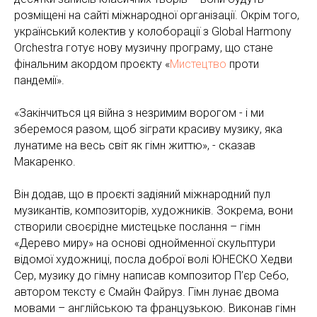
розміщені на сайті міжнародної організації. Окрім того,
український колектив у колоборації з Global Harmony
Orchestra готує нову музичну програму, що стане
фінальним акордом проєкту «
Мистецтво
проти
пандемії».
«Закінчиться ця війна з незримим ворогом - і ми
зберемося разом, щоб зіграти красиву музику, яка
лунатиме на весь світ як гімн життю», - сказав
Макаренко.
Він додав, що в проєкті задіяний міжнародний пул
музикантів, композиторів, художників. Зокрема, вони
створили своєрідне мистецьке послання – гімн
«Дерево миру» на основі однойменної скульптури
відомої художниці, посла доброї волі ЮНЕСКО Хедви
Сер, музику до гімну написав композитор П’єр Себо,
автором тексту є Смайн Файруз. Гімн лунає двома
мовами – англійською та французькою. Виконав гімн