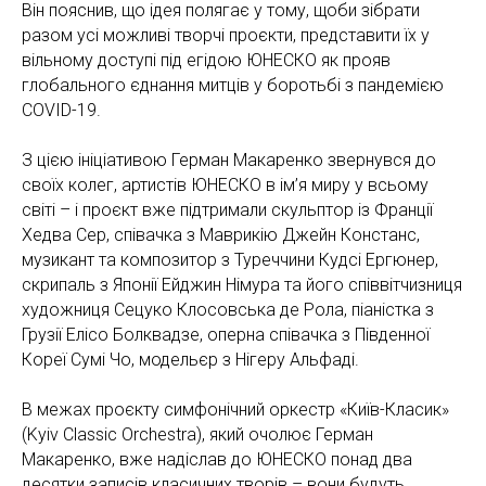
Він пояснив, що ідея полягає у тому, щоби зібрати
разом усі можливі творчі проєкти, представити їх у
вільному доступі під егідою ЮНЕСКО як прояв
глобального єднання митців у боротьбі з пандемією
COVID-19.
З цією ініціативою Герман Макаренко звернувся до
своїх колег, артистів ЮНЕСКО в ім’я миру у всьому
світі – і проєкт вже підтримали скульптор із Франції
Хедва Сер, співачка з Маврикію Джейн Констанс,
музикант та композитор з Туреччини Кудсі Ергюнер,
скрипаль з Японії Ейджин Німура та його співвітчизниця
художниця Сецуко Клосовська де Рола, піаністка з
Грузії Елісо Болквадзе, оперна співачка з Південної
Кореї Сумі Чо, модельєр з Нігеру Альфаді.
В межах проєкту симфонічний оркестр «Київ-Класик»
(Kyiv Classic Orchestra), який очолює Герман
Макаренко, вже надіслав до ЮНЕСКО понад два
десятки записів класичних творів – вони будуть